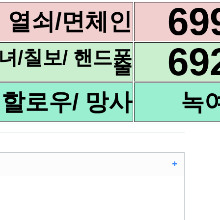
69
열쇠/면체인
69
녀/칠보/ 핸드폰
줄
할로우/ 망사
녹