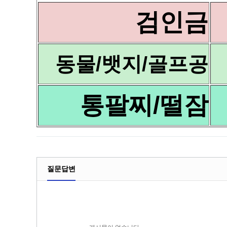
검인금
동물/뱃지/골프공
통팔찌/떨잠
질문답변