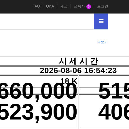
FAQ
Q&A
새글
접속자
로그인
5
더보기
시 세 시 간
2026-08-06 16:54:23
18 K
660,000
51
523,900
40