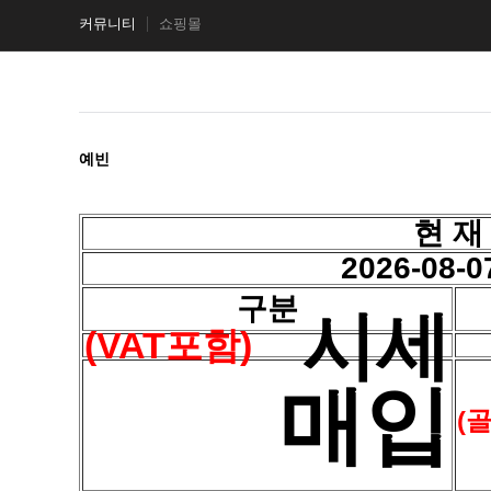
커뮤니티
쇼핑몰
예빈
현 재
2026-08-0
구분
시세
(VAT포함)
매입
(